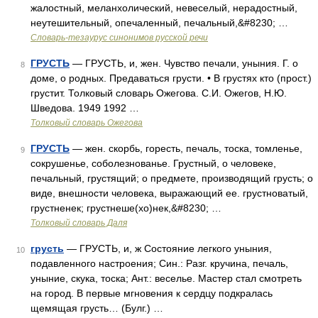
жалостный, меланхолический, невеселый, нерадостный,
неутешительный, опечаленный, печальный,&#8230; …
Словарь-тезаурус синонимов русской речи
ГРУСТЬ
— ГРУСТЬ, и, жен. Чувство печали, уныния. Г. о
8
доме, о родных. Предаваться грусти. • В грустях кто (прост.)
грустит. Толковый словарь Ожегова. С.И. Ожегов, Н.Ю.
Шведова. 1949 1992 …
Толковый словарь Ожегова
ГРУСТЬ
— жен. скорбь, горесть, печаль, тоска, томленье,
9
сокрушенье, соболезнованье. Грустный, о человеке,
печальный, грустящий; о предмете, производящий грусть; о
виде, внешности человека, выражающий ее. грустноватый,
грустненек; грустнеше(хо)нек,&#8230; …
Толковый словарь Даля
грусть
— ГРУСТЬ, и, ж Состояние легкого уныния,
10
подавленного настроения; Син.: Разг. кручина, печаль,
уныние, скука, тоска; Ант.: веселье. Мастер стал смотреть
на город. В первые мгновения к сердцу подкралась
щемящая грусть… (Булг.) …