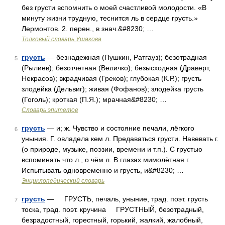
без грусти вспомнить о моей счастливой молодости. «В
минуту жизни трудную, теснится ль в сердце грусть.»
Лермонтов. 2. перен., в знач.&#8230; …
Толковый словарь Ушакова
грусть
— безнадежная (Пушкин, Ратгауз); безотрадная
5
(Рылиев); безотчетная (Величко); безысходная (Драверт,
Некрасов); вкрадчивая (Греков); глубокая (К.Р.); грусть
злодейка (Дельвиг); живая (Фофанов); злодейка грусть
(Гоголь); кроткая (П.Я.); мрачная&#8230; …
Словарь эпитетов
грусть
— и; ж. Чувство и состояние печали, лёгкого
6
уныния. Г. овладела кем л. Предаваться грусти. Навевать г.
(о природе, музыке, поэзии, времени и т.п.). С грустью
вспоминать что л., о чём л. В глазах мимолётная г.
Испытывать одновременно и грусть, и&#8230; …
Энциклопедический словарь
грусть
— ГРУСТЬ, печаль, уныние, трад. поэт. грусть
7
тоска, трад. поэт. кручина ГРУСТНЫЙ, безотрадный,
безрадостный, горестный, горький, жалкий, жалобный,