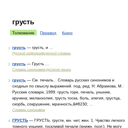
грусть
Толкование
Перевод
Книги
грусть
— грусть, и …
1
Русский орфографический словарь
грусть
— Грусть …
2
Словарь синонимов русского языка
грусть
— См. печаль... Словарь русских синонимов и
3
сходных по смыслу выражений. под. ред. Н. Абрамова, М.:
Русские словари, 1999. грусть горе, печаль, уныние,
кручина; меланхолия, грусть тоска, боль, элегия, грустца,
скорбь, сокрушение, мрачность,&#8230; …
Словарь синонимов
ГРУСТЬ
— ГРУСТЬ, грусти, мн. нет, жен. 1. Чувство легкого
4
томного уныния, тоскливой печали (книжн. поэт.). Не могу